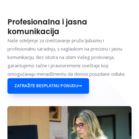
Profesionalna i jasna
komunikacija
Naše odeljenje za izveštavanje pruža ljubaznu i
profesionalnu saradnju, s naglaskom na preciznu i jasnu
komunikaciju. Bez obzira na obim Vašeg poslovanja,
garantujemo tačne i pravovremene izveštaje koji
omogućavaju menadžmentu da donosi pouzdane odluke.
ZATRAŽITE BESPLATNU PONUDU