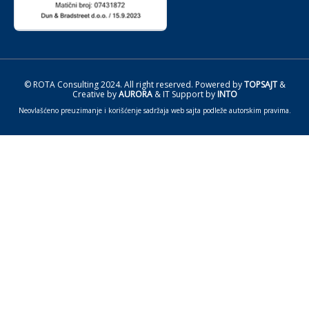
© ROTA Consulting 2024. All right reserved. Powered by
TOPSAJT
&
Creative by
AURORA
& IT Support by
INTO
Neovlašćeno preuzimanje i korišćenje sadržaja web sajta podleže autorskim pravima.