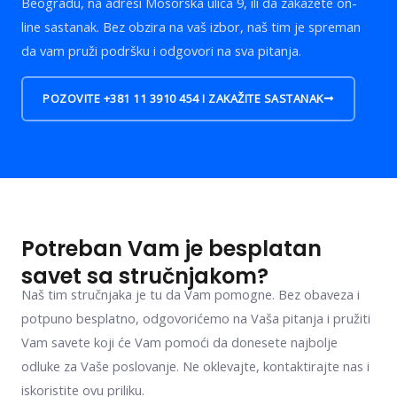
Beogradu, na adresi Mosorska ulica 9, ili da zakažete on-
line sastanak. Bez obzira na vaš izbor, naš tim je spreman
da vam pruži podršku i odgovori na sva pitanja.
POZOVITE +381 11 3910 454 I ZAKAŽITE SASTANAK
Potreban Vam je besplatan
savet sa stručnjakom?
Naš tim stručnjaka je tu da Vam pomogne. Bez obaveza i
potpuno besplatno, odgovorićemo na Vaša pitanja i pružiti
Vam savete koji će Vam pomoći da donesete najbolje
odluke za Vaše poslovanje. Ne oklevajte, kontaktirajte nas i
iskoristite ovu priliku.