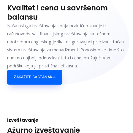
Kvalitet i cena u savršenom
balansu
Naša usluga izveštavanja spaja praktično znanje iz
računovodstva i finansijskog izveštavanja sa tečnom
upotrebom engleskog jezika, osiguravajući precizan i tačan
sistem izveštavanja za menadžment. Ponosimo se time što
nudimo najbolji odnos kvaliteta i cene, pružajući Vam
podršku koja je praktična i efikasna.
ZAKAŽITE SASTANAK
Izveštavanje
Ažurno izveštavanje