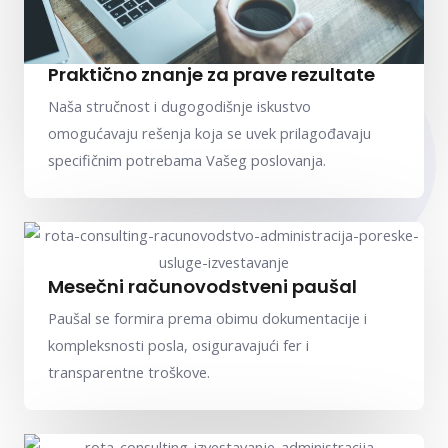
Praktično znanje za prave rezultate
Naša stručnost i dugogodišnje iskustvo
omogućavaju rešenja koja se uvek prilagođavaju
specifičnim potrebama Vašeg poslovanja.
Mesečni računovodstveni paušal
Paušal se formira prema obimu dokumentacije i
kompleksnosti posla, osiguravajući fer i
transparentne troškove.