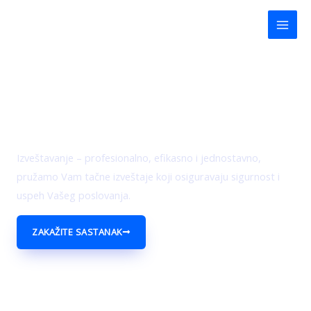
Пређи
Mai
на
Men
садржај
Izveštavanje
Izveštavanje – profesionalno, efikasno i jednostavno,
pružamo Vam tačne izveštaje koji osiguravaju sigurnost i
uspeh Vašeg poslovanja.
ZAKAŽITE SASTANAK