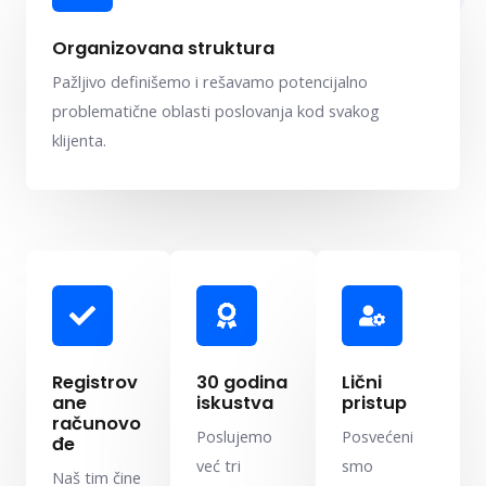
Organizovana struktura
Pažljivo definišemo i rešavamo potencijalno
problematične oblasti poslovanja kod svakog
klijenta.
Registrov
30 godina
Lični
ane
iskustva
pristup
računovo
Poslujemo
Posvećeni
đe
već tri
smo
Naš tim čine