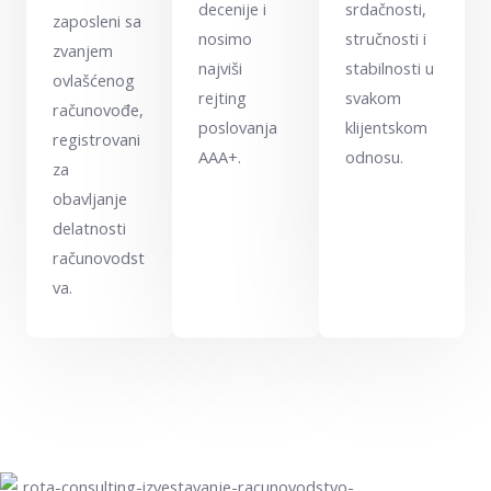
decenije i
srdačnosti,
zaposleni sa
nosimo
stručnosti i
zvanjem
najviši
stabilnosti u
ovlašćenog
rejting
svakom
računovođe,
poslovanja
klijentskom
registrovani
AAA+.
odnosu.
za
obavljanje
delatnosti
računovodst
va.