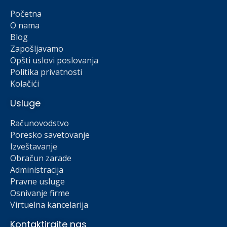
Početna
O nama
Blog
Zapošljavamo
Opšti uslovi poslovanja
Politika privatnosti
Kolačići
Usluge
Računovodstvo
Poresko savetovanje
Izveštavanje
Obračun zarade
Administracija
Pravne usluge
Osnivanje firme
Virtuelna kancelarija
Kontaktirajte nas