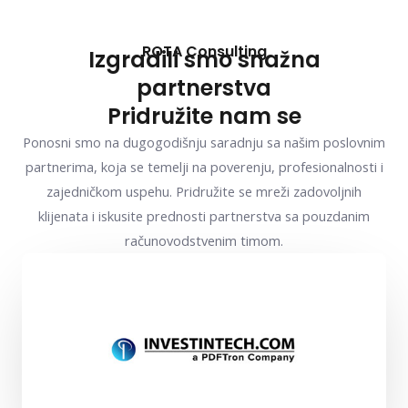
ROTA Consulting
Izgradili smo snažna
partnerstva
Pridružite nam se
Ponosni smo na dugogodišnju saradnju sa našim poslovnim
partnerima, koja se temelji na poverenju, profesionalnosti i
zajedničkom uspehu. Pridružite se mreži zadovoljnih
klijenata i iskusite prednosti partnerstva sa pouzdanim
računovodstvenim timom.