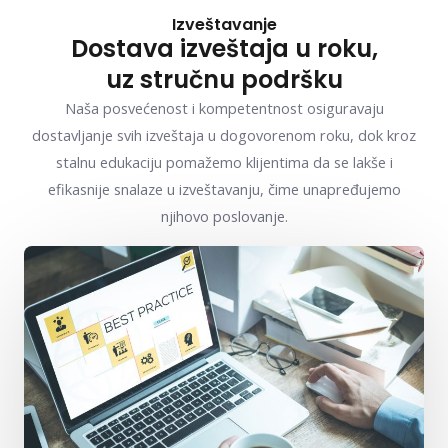
Izveštavanje
Dostava izveštaja u roku,
uz stručnu podršku
Naša posvećenost i kompetentnost osiguravaju
dostavljanje svih izveštaja u dogovorenom roku, dok kroz
stalnu edukaciju pomažemo klijentima da se lakše i
efikasnije snalaze u izveštavanju, čime unapređujemo
njihovo poslovanje.